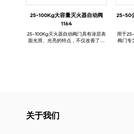
查看产品
25-100Kg大容量灭火器自动阀
25-
1164
25-100Kg灭火器自动阀门具有涂层表
用于25
面光滑、光亮的特点，不仅改善了阀
阀门专为
门的外观，而且能有效地将金属与空
配有安
气隔离，防止生锈和腐蚀，从而延长
的压力
阀门的使用寿命。阀门。此外，涂层
运行。
还可以提高阀门的耐磨性，减少摩擦...
灭
关于我们