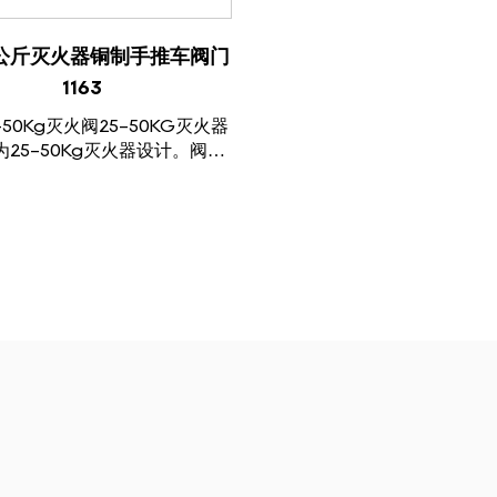
查看产品
50公斤灭火器铜制手推车阀门
1163
-50Kg灭火阀25-50KG灭火器
25-50Kg灭火器设计。阀门
全泄压装置，以应对可能出现
变化，确保系统在安全范围内
精确的压力控制功能可以确保
火器启动时释放适量的...