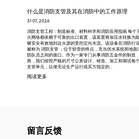
及其在消防中的工作原理
什么是消防水带卷盘以
如何实际工作
24 07, 2026
标准、材料科学和消防应用指南 每个灭
的出口装置，该装置将加压水转换为能
什么是消防水带卷盘以及为什
源的受控定向水流。该设备在消防行业
每个建筑消防计划都取决于在
位于软管的终点，充当供水系统和地面消
消防水带卷盘 位于第一道防
作为一家专门从事消防五金件的制造
（从原材料选择到最终液压测
尺寸公差设计、铸造、加工和测试每个
消防软管卷盘视为安全配件，
产运行或买方指定的...
件，其中软管护套编织、阀门
有助于该装置在实际火灾事件中
阅读更多
留言反馈