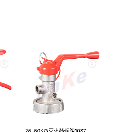
25-50KG灭火器铜阀1037
25-50