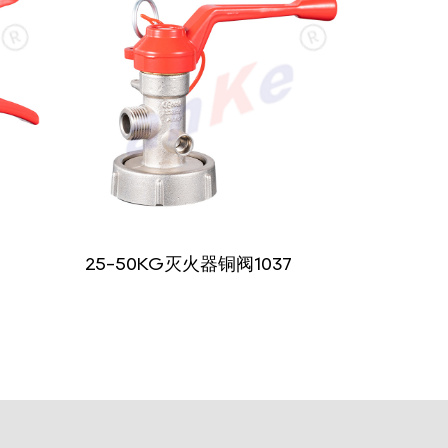
25-50KG灭火器铜阀1037
25-50