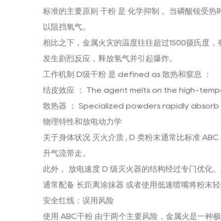
标准的主要原则
干粉
是
化学抑制
。当磷酸铵受热
以阻挡氧气。
相比之下，金属火灾的温度往往超过1500摄氏度
发生剧烈反应，释放氢气并引起爆炸。
工作机制
D级干粉
是 defined as
散热和窒息
：
结皮效应
： The agent melts on the high-temper
散热器
： Specialized powders rapidly absorb 
物理特性和放电动力学
关于身体状况
灭火介质
, D 类粉末通常比标准 
升气流带走。
此外，
放电速度
D 级灭火器的结构经过专门优化
通常配备
长距离涂抹器
或者使用低速喷嘴将粉末轻
安全红线：误用风险
使用
ABC干粉
由于两个主要风险，金属火是一种极