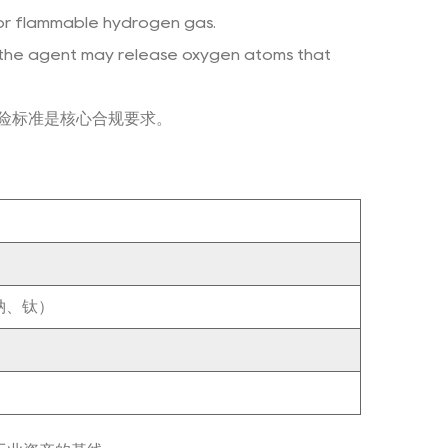
or flammable hydrogen gas.
 the agent may release oxygen atoms that
危险标准是核心合规要求。
钠、钛）