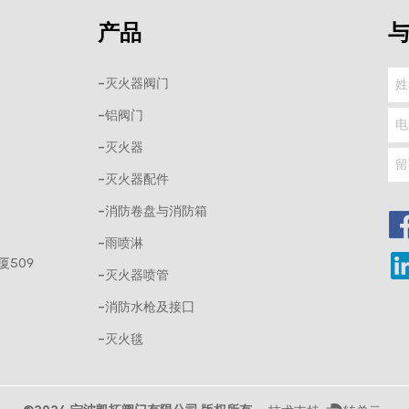
产品
-灭火器阀门
-铝阀门
-灭火器
-灭火器配件
-消防卷盘与消防箱
-雨喷淋
厦509
-灭火器喷管
-消防水枪及接囗
-灭火毯